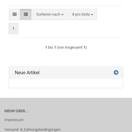
Sortieren nach
pro Seite
Sortieren nach
8 pro Seite
1
1
bis
1
(von insgesamt
1
)
Neue Artikel
MEHR ÜBER...
Impressum
Versand- & Zahlungsbedingungen