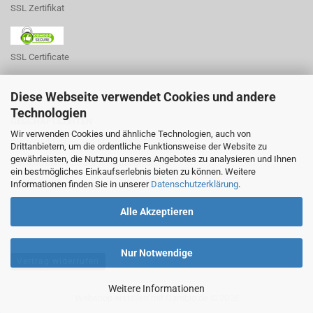
SSL Zertifikat
SSL Certificate
Diese Webseite verwendet Cookies und andere
Technologien
GESCHÄFTSZEITEN
Wir verwenden Cookies und ähnliche Technologien, auch von
Sie erreichen uns von Montag bis Freitag
Drittanbietern, um die ordentliche Funktionsweise der Website zu
gewährleisten, die Nutzung unseres Angebotes zu analysieren und Ihnen
von 8:00 bis 17:00 Uhr telefonisch unter
ein bestmögliches Einkaufserlebnis bieten zu können. Weitere
0234 541185
Informationen finden Sie in unserer
Datenschutzerklärung
.
Alle Akzeptieren
Nur Notwendige
Vertrag widerrufen
Weitere Informationen
Webshop erstellen
mit Gambio.de © 2026