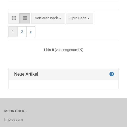
Sortieren nach
pro Seite
Sortieren nach
8 pro Seite
1
2
»
1
bis
8
(von insgesamt
9
)
Neue Artikel
MEHR ÜBER...
Impressum