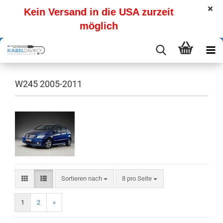
Kein Versand in die USA zurzeit
möglich
W245 2005-2011
Sortieren nach
pro Seite
Sortieren nach
8 pro Seite
1
2
»