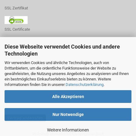
SSL Zertifikat
SSL Certificate
Diese Webseite verwendet Cookies und andere
Technologien
GESCHÄFTSZEITEN
Wir verwenden Cookies und ähnliche Technologien, auch von
Sie erreichen uns von Montag bis Freitag
Drittanbietern, um die ordentliche Funktionsweise der Website zu
gewährleisten, die Nutzung unseres Angebotes zu analysieren und Ihnen
von 8:00 bis 17:00 Uhr telefonisch unter
ein bestmögliches Einkaufserlebnis bieten zu können. Weitere
0234 541185
Informationen finden Sie in unserer
Datenschutzerklärung
.
Alle Akzeptieren
Nur Notwendige
Vertrag widerrufen
Weitere Informationen
Webshop erstellen
mit Gambio.de © 2026