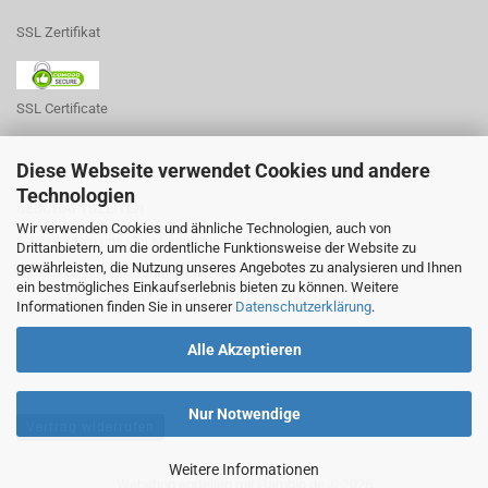
SSL Zertifikat
SSL Certificate
Diese Webseite verwendet Cookies und andere
Technologien
GESCHÄFTSZEITEN
Wir verwenden Cookies und ähnliche Technologien, auch von
Sie erreichen uns von Montag bis Freitag
Drittanbietern, um die ordentliche Funktionsweise der Website zu
gewährleisten, die Nutzung unseres Angebotes zu analysieren und Ihnen
von 8:00 bis 17:00 Uhr telefonisch unter
ein bestmögliches Einkaufserlebnis bieten zu können. Weitere
0234 541185
Informationen finden Sie in unserer
Datenschutzerklärung
.
Alle Akzeptieren
Nur Notwendige
Vertrag widerrufen
Weitere Informationen
Webshop erstellen
mit Gambio.de © 2026