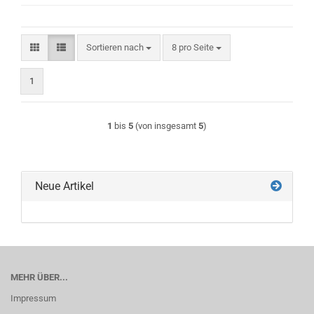
Sortieren nach
pro Seite
Sortieren nach
8 pro Seite
1
1
bis
5
(von insgesamt
5
)
Neue Artikel
MEHR ÜBER...
Impressum