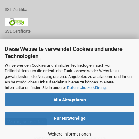
SSL Zertifikat
SSL Certificate
Diese Webseite verwendet Cookies und andere
Technologien
GESCHÄFTSZEITEN
Wir verwenden Cookies und ähnliche Technologien, auch von
Sie erreichen uns von Montag bis Freitag
Drittanbietern, um die ordentliche Funktionsweise der Website zu
gewährleisten, die Nutzung unseres Angebotes zu analysieren und Ihnen
von 8:00 bis 17:00 Uhr telefonisch unter
ein bestmögliches Einkaufserlebnis bieten zu können. Weitere
0234 541185
Informationen finden Sie in unserer
Datenschutzerklärung
.
Alle Akzeptieren
Nur Notwendige
Vertrag widerrufen
Weitere Informationen
Webshop erstellen
mit Gambio.de © 2026