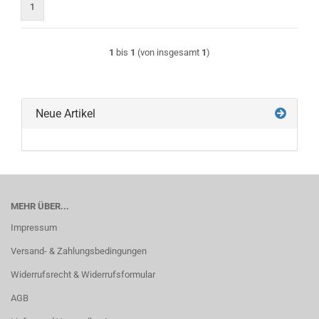
1
1
bis
1
(von insgesamt
1
)
Neue Artikel
MEHR ÜBER...
Impressum
Versand- & Zahlungsbedingungen
Widerrufsrecht & Widerrufsformular
AGB