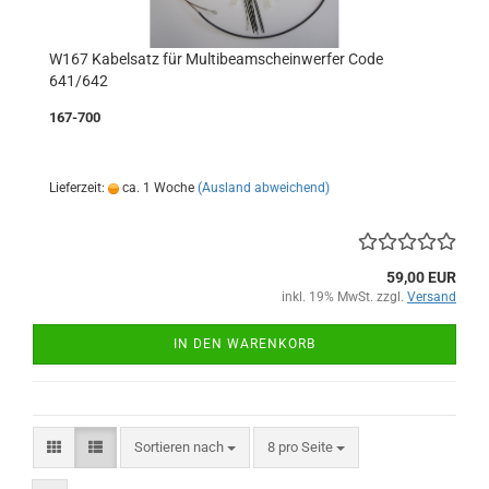
W167 Kabelsatz für Multibeamscheinwerfer Code
641/642
167-700
Lieferzeit:
ca. 1 Woche
(Ausland abweichend)
59,00 EUR
inkl. 19% MwSt. zzgl.
Versand
IN DEN WARENKORB
Sortieren nach
pro Seite
Sortieren nach
8 pro Seite