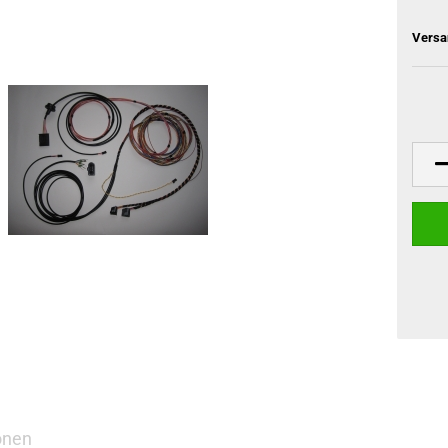
Versa
onen