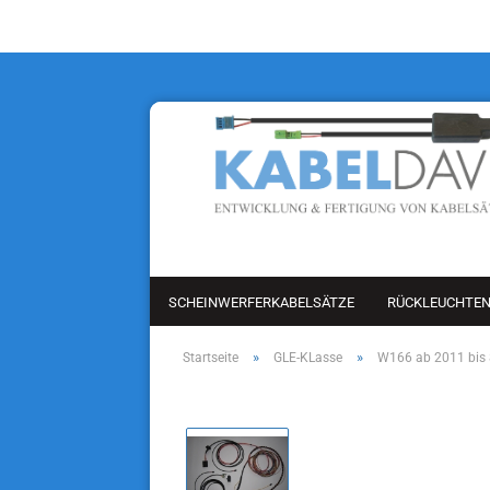
SCHEINWERFERKABELSÄTZE
RÜCKLEUCHTE
»
»
Startseite
GLE-KLasse
W166 ab 2011 bis