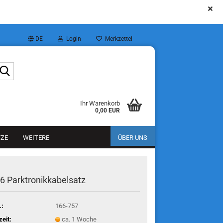
DE
Login
Merkzettel
Suche...
Ihr Warenkorb
0,00 EUR
TZE
WEITERE
ÜBER UNS
 Parktronikkabelsatz
.:
166-757
zeit:
ca. 1 Woche